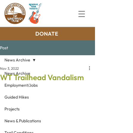
DONATE
Post
News Archive
Nov 3, 2022
News Archive
WT Trailhead Vandalism
Employment/Jobs
Guided Hikes
Projects
News & Publications
Trail Conditions