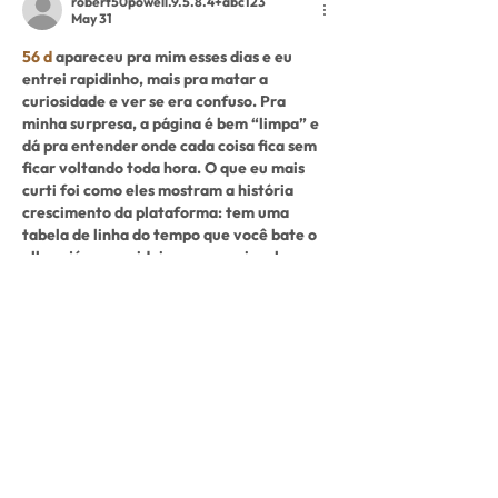
robert50powell.9.5.8.4+abc123
May 31
56 d
 apareceu pra mim esses dias e eu 
entrei rapidinho, mais pra matar a 
curiosidade e ver se era confuso. Pra 
minha surpresa, a página é bem “limpa” e 
dá pra entender onde cada coisa fica sem 
ficar voltando toda hora. O que eu mais 
curti foi como eles mostram a história 
crescimento da plataforma: tem uma 
tabela de linha do tempo que você bate o 
olho e já pega a ideia, sem precisar ler um 
textão. Também achei…
Show More
Like
Reply
Show more comments