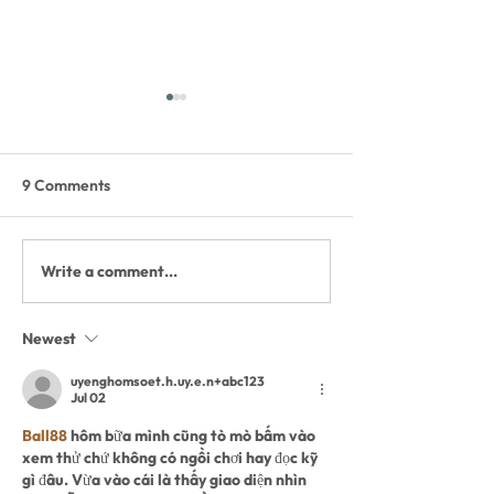
9 Comments
Write a comment...
The Whitefish Trail
Update - WT Bla
Hootenanny - Friday,
3-4, 2026
August 21 - Depot Park
Newest
uyenghomsoet.h.uy.e.n+abc123
Jul 02
Ball88
 hôm bữa mình cũng tò mò bấm vào 
xem thử chứ không có ngồi chơi hay đọc kỹ 
gì đâu. Vừa vào cái là thấy giao diện nhìn 