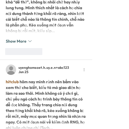
khá “dễ thở”, không bị nhồi chữ hay nhảy 
lung tung. Mình thích nhất là cách họ chia 
nội dung thành từng khối rõ ràng, nhìn lướt 
cái biết chỗ nào là thông tin chính, chỗ nào 
là phần phụ. Kéo xuống một đoạn vẫn 
không bị rối mắt, kiểu sắp…
Show More
Like
Reply
uyenghomsoet.h.uy.e.n+abc123
Jun 25
hitclub
 hôm nay mình rảnh nên bấm vào 
xem thử cho biết, kiểu tò mò giao diện họ 
làm ra sao thôi. Mình không có ý chơi gì, 
chủ yếu ngó cách họ trình bày thông tin có 
dễ đọc không. Thấy trang chia nội dung 
theo từng khối khá rõ, kéo xuống không bị 
rối mắt, mấy mục quan trọng nhìn là nhận ra 
ngay. Có một đoạn nói về kiểm định RNG, họ 
ghi luôn chứng chỉ iTech…