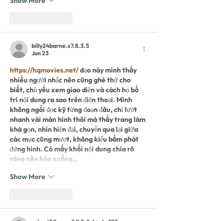
Show More
Like
Reply
billy24barne.s7.8.3.5
Jun 23
https://hqmovies.net/
 dạo này mình thấy 
nhiều người nhắc nên cũng ghé thử cho 
biết, chủ yếu xem giao diện và cách họ bố 
trí nội dung ra sao trên điện thoại. Mình 
không ngồi đọc kỹ từng đoạn đâu, chỉ lướt 
nhanh vài màn hình thôi mà thấy trang làm 
khá gọn, nhìn hiện đại, chuyển qua lại giữa 
các mục cũng mượt, không kiểu bấm phát 
đứng hình. Có mấy khối nội dung chia rõ 
ràng nên kéo xuống…
Show More
Like
Reply