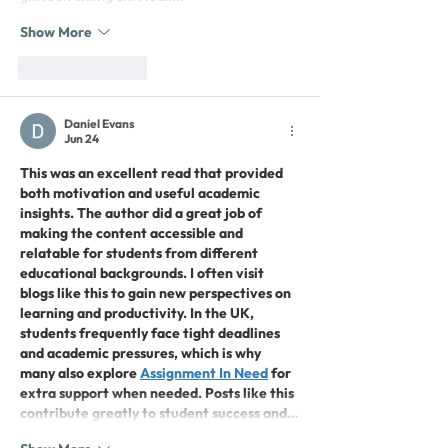
Show More
Like
Reply
Daniel Evans
Jun 24
This was an excellent read that provided 
both motivation and useful academic 
insights. The author did a great job of 
making the content accessible and 
relatable for students from different 
educational backgrounds. I often visit 
blogs like this to gain new perspectives on 
learning and productivity. In the UK, 
students frequently face tight deadlines 
and academic pressures, which is why 
many also explore 
Assignment In Need
 for 
extra support when needed. Posts like this 
contribute greatly to student success and…