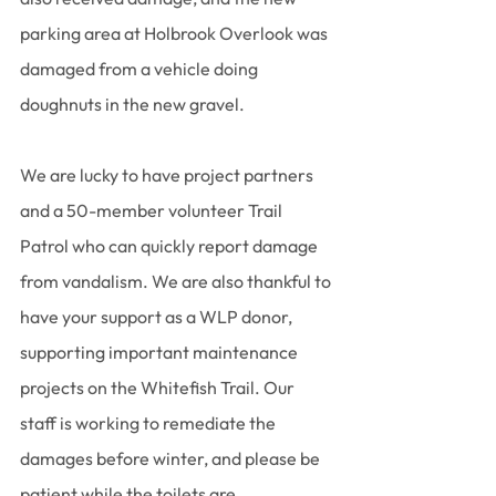
parking area at Holbrook Overlook was 
damaged from a vehicle doing 
doughnuts in the new gravel.
We are lucky to have project partners 
and a 50-member volunteer Trail 
Patrol who can quickly report damage 
from vandalism. We are also thankful to 
have your support as a WLP donor, 
supporting important maintenance 
projects on the Whitefish Trail. Our 
staff is working to remediate the 
damages before winter, and please be 
patient while the toilets are 