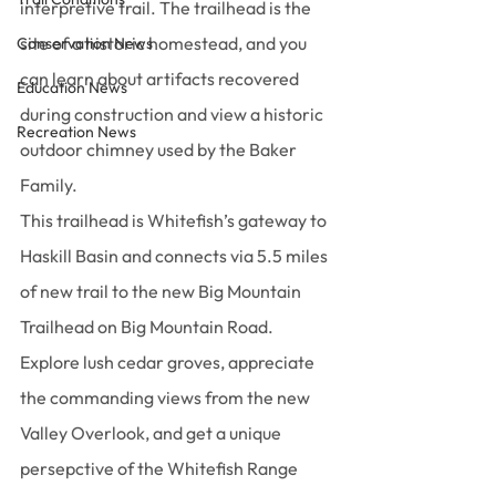
interpretive trail. The trailhead is the 
site of a historic homestead, and you 
Conservation News
can learn about artifacts recovered 
Education News
during construction and view a historic 
Recreation News
outdoor chimney used by the Baker 
Family.
This trailhead is Whitefish’s gateway to 
Haskill Basin and connects via 5.5 miles 
of new trail to the new Big Mountain 
Trailhead on Big Mountain Road. 
Explore lush cedar groves, appreciate 
the commanding views from the new 
Valley Overlook, and get a unique 
persepctive of the Whitefish Range 