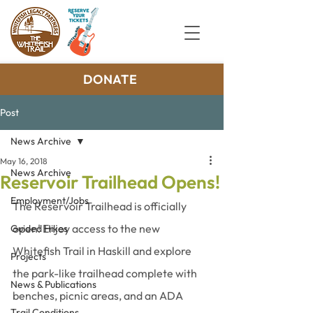
DONATE
Post
News Archive
May 16, 2018
News Archive
Reservoir Trailhead Opens!
Employment/Jobs
The Reservoir Trailhead is officially 
open! Enjoy access to the new 
Guided Hikes
Whitefish Trail in Haskill and explore 
Projects
the park-like trailhead complete with 
News & Publications
benches, picnic areas, and an ADA 
Trail Conditions