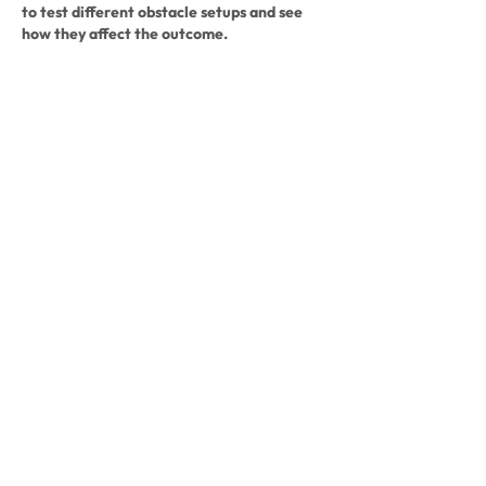
to test different obstacle setups and see 
how they affect the outcome.
Edited
Like
Reply
Contact Us
WHITEFISH LEGACY PARTNERS
PO BOX 1895 • WHITEFISH, MT 59937
406.862.3880
INFO@WHITEFISHLEGACY.ORG