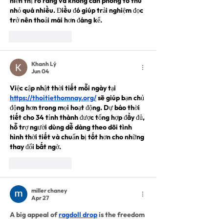
hiển thị rõ ràng và không cần phóng to thu 
nhỏ quá nhiều. Điều đó giúp trải nghiệm đọc 
trở nên thoải mái hơn đáng kể.
Like
Reply
Khanh Lý
Jun 04
Việc cập nhật thời tiết mỗi ngày tại 
https://thoitiethomnay.org/
 sẽ giúp bạn chủ 
động hơn trong mọi hoạt động. Dự báo thời 
tiết cho 34 tỉnh thành được tổng hợp đầy đủ, 
hỗ trợ người dùng dễ dàng theo dõi tình 
hình thời tiết và chuẩn bị tốt hơn cho những 
thay đổi bất ngờ.
Like
Reply
miller chaney
Apr 27
A big appeal of 
ragdoll drop
 is the freedom 