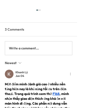
3 Comments
Write a comment...
Shop FORLOH & Support
The Whitefish Tr
the Whitefish Trail
Hootenanny An
2026 Bands
Newest
Khanh Lý
Jun 04
Một điểm mình đánh giá cao ở nhiều nền 
tảng hiện nay là khả năng tối ưu trên điện 
thoại. Trong quá trình xem thử 
F168
, mình 
nhận thấy giao diện thích ứng khá ổn với 
màn hình di động. Các phần nội dung vẫn 