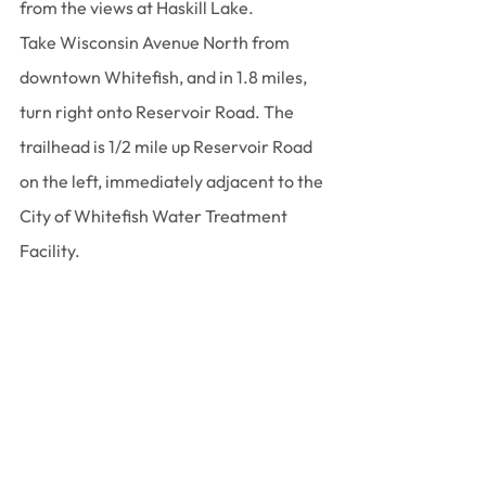
from the views at Haskill Lake.
Take Wisconsin Avenue North from 
downtown Whitefish, and in 1.8 miles, 
turn right onto Reservoir Road. The 
trailhead is 1/2 mile up Reservoir Road 
on the left, immediately adjacent to the 
City of Whitefish Water Treatment 
Facility.