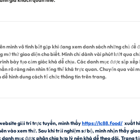
i tên mình vô tình bắt gặp khi đang xem danh sách những chủ đề đ
 mở thử giao diện cho biết. Mình chỉ dành vài phút lướt qua chứ
trình bày tạo cảm giác khá dễ chịu. Các danh mục được sắp xếp 
phần rõ ràng nên nhìn tổng thể khá trực quan. Chuyển qua vài m
 dễ hình dung cách tổ chức thông tin trên trang.
ebsite giải trí trực tuyến, mình thấy 
https://lc88.food/
  xuất h
nên vào xem thử. Sau khi trải nghiệm sơ bộ, mình nhận thấy giao
ác danh mục được phân chia hợp lý nên khá dễ theo dõi. Trang tải