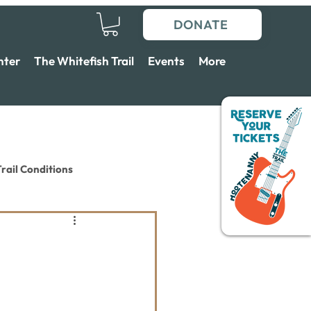
DONATE
nter
The Whitefish Trail
Events
More
rail Conditions