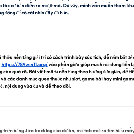
o tác cơ bản diễn ra mượt mà. Dù vậy, mình vẫn muốn tham khả
ng đồng để có cái nhìn đầy đủ hơn.
 thiệu nền tảng giải trí có cách trình bày súc tích, dễ nắm bắt để 
 
https://789win11.org/
 vào phần giữa giúp mạch nội dung liền lạ
cáo quá rõ. Bài viết mô tả nền tảng theo hướng đơn giản, dễ ti
 và các danh mục quen thuộc như slot, game bài hay mini gam
ể, nội dung vừa đủ và dễ theo dõi.
 trên bảng Jira backlog của dự án, mở tab mới ra tìm hiểu mấy