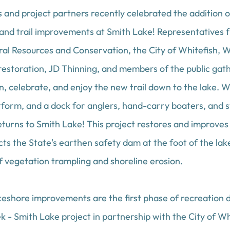
nd project partners recently celebrated the addition o
and trail improvements at Smith Lake! Representatives 
l Resources and Conservation, the City of Whitefish, W
estoration, JD Thinning, and members of the public gath
en, celebrate, and enjoy the new trail down to the lake. W
tform, and a dock for anglers, hand-carry boaters, and 
eturns to Smith Lake! This project restores and improves 
ts the State's earthen safety dam at the foot of the lak
of vegetation trampling and shoreline erosion.
eshore improvements are the first phase of recreation 
k - Smith Lake project in partnership with the City of Wh