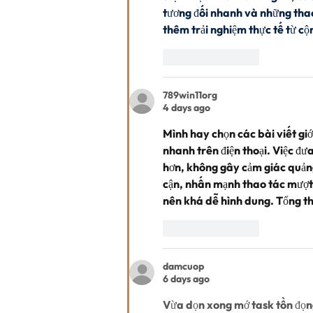
tương đối nhanh và những tha
thêm trải nghiệm thực tế từ cộ
Like
Reply
789win11org
4 days ago
Mình hay chọn các bài viết giới
nhanh trên điện thoại. Việc đưa
hơn, không gây cảm giác quảng 
cận, nhấn mạnh thao tác mượt
nên khá dễ hình dung. Tổng th
Like
Reply
damcuop
6 days ago
Vừa dọn xong mớ task tồn đọng