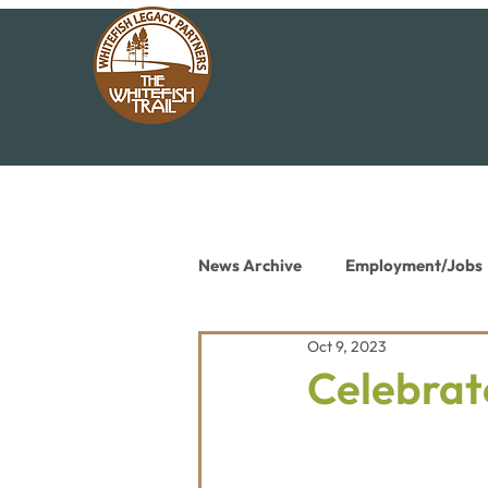
News Archive
Employment/Jobs
Oct 9, 2023
Conservation News
Educat
Celebrat