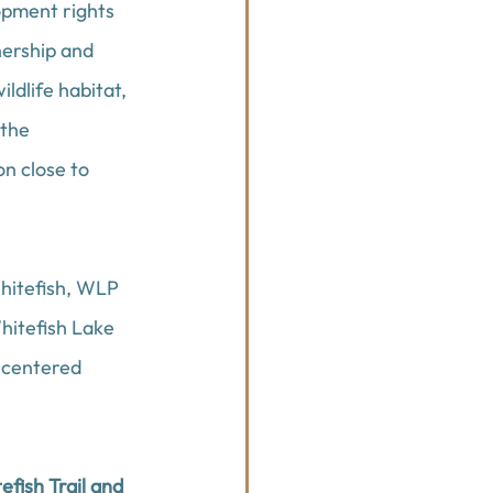
opment rights 
nership and 
dlife habitat, 
the 
n close to 
hitefish, WLP 
itefish Lake 
 centered 
fish Trail and 