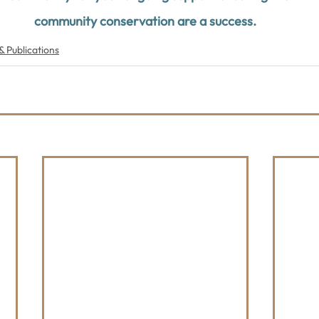
community conservation are a success.
 Publications