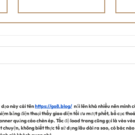
Shop FORLOH & Support the
The 
Whitefish Trail
Hoo
202
dạo này cái tên 
https://go8.blog/
  nổi lên khá nhiều nên mình c
iệm bằng điện thoại thấy giao diện tối ưu mượt phết, bố cục tho
anner quảng cáo chèn ép. Tốc độ load trang cũng gọi là vèo vèo
 chuyện, không biết thực tế sử dụng lâu dài ra sao, có bác nào t
đánh giá khách quan nhé.