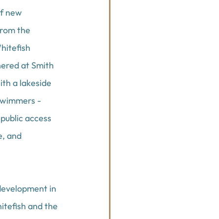
f new 
from the 
hitefish 
ered at Smith 
ith a lakeside 
swimmers - 
public access 
e, and 
development in 
itefish and the 