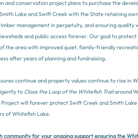
n and conservation project plans to purchase the devel
 Smith Lake and Swift Creek with the State retaining ow
timber management in perpetuity, and ensuring quality wil
viewsheds and public access forever. Our goal to protect 
f the area with improved quiet, family-friendly recreatio
ess after years of planning and fundraising. 
ures continue and property values continue to rise in W
igently to 
Close the Loop of the Whitefish Trail 
around Wh
Project will forever protect Swift Creek and Smith Lake
s of Whitefish Lake.
 community for your ongoing support ensuring the White