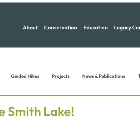
About
Conservation
Education
Legacy Ce
Guided Hikes
Projects
News & Publications
T
ion News
Recreation News
e Smith Lake!