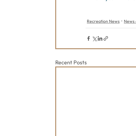
Recreation News
News &
Recent Posts