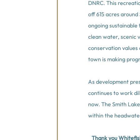
DNRC. This recreatio
off 615 acres around
ongoing sustainable 
clean water, scenic 
conservation values o
town is making progr
As development press
continues to work dil
now. The Smith Lake 
within the headwater
Thank you Whitefish