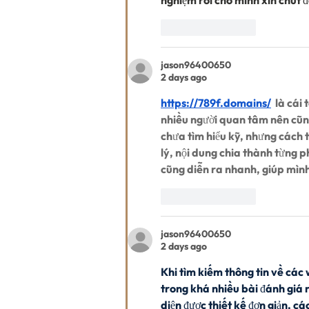
Like
Reply
jason96400650
2 days ago
https://789f.domains/
  là cá
nhiều người quan tâm nên cũng
chưa tìm hiểu kỹ, nhưng cách 
lý, nội dung chia thành từng 
cũng diễn ra nhanh, giúp mình
Like
Reply
jason96400650
2 days ago
Khi tìm kiếm thông tin về các w
trong khá nhiều bài đánh giá 
diện được thiết kế đơn giản, c